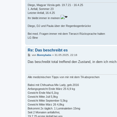
Diego, Magyar Vizsla geb. 19.7.21 - 16.4.25
1. Anfall, Sommer 23
Letzter Anfall, 16.4.25
Ihr bleibt immer in meinen
Diego, DJ und Paula über der Regenbogenbrücke
Bei med. Fragen immer mit dem Tierarzt Rücksprache halten
LG Bine
Re: Das beschreibt es
B
von
Bonnybabs
»
31.05.2025, 22:16
e
i
Das beschreibt total treffend den Zustand, in dem ich mich
t
r
a
g
Alle medizinischen Tipps von mir mit dem TA absprechen
Babsi mit Chihuahua Mix Lady, geb.2016
Anfangsgewicht Ende März 25 6,9 kg
Gewicht Ende Mai 6,1kg
Gewicht Mitte Juli 5,9kg
Gewicht Mitte September 5,5kg
Gewicht Mitte März 26 4,8kg
Bekommt 2x täglich. 1 Luminaletten 15mg
Seit 2 Monaten anfallsfrei,
19.7.25 erster Anfall bei uns