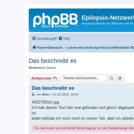
Epilepsie-Netzwer
Austauschforum für Besitzer von Hunde
Schnellzugriff
FAQ
Foren-Übersicht
Leben mit einem Epi-Hund (öffentlicher B
Das beschreibt es
Moderator:
bonny
Suche
Erweit
Antworten
Das beschreibt es
B
von
Bine
»
15.10.2024, 18:02
e
i
40227003zh.jpg
t
Ich hab diesen Text hier mal gefunden und gleich abgespeiche
r
a
ist
g
leider befinde ich mich noch im ersten Teil, aber ich arbeit
Du hast keine ausreichende Berechtigung, um die Dateianhänge die