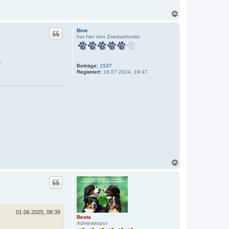
N
a
c
Bine
h
hat hier den Zweitwohnsitz
o
b
e
n
n
Beiträge:
1537
Registriert:
16.07.2024, 19:47
N
a
c
h
o
b
e
n
01.06.2025, 08:39
Beata
Administrator