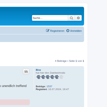
Suche
Erweiterte Suche
Registrieren
Anmelden
4 Beiträge • Seite
1
von
1
Bine
hat hier den Zweitwohnsitz
o unendlich treffend
Beiträge:
1537
Registriert:
16.07.2024, 19:47