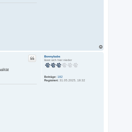
N
a
c
Bonnybabs
h
lässt sich hier nieder
o
b
alität
e
n
Beiträge:
182
Registriert:
31.05.2025, 18:32