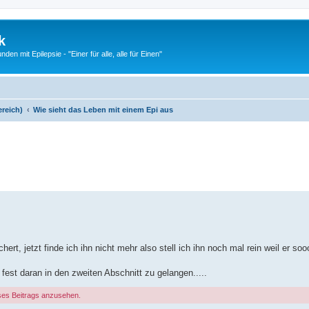
k
n mit Epilepsie - "Einer für alle, alle für Einen"
ereich)
Wie sieht das Leben mit einem Epi aus
erte Suche
rt, jetzt finde ich ihn nicht mehr also stell ich ihn noch mal rein weil er soo
e fest daran in den zweiten Abschnitt zu gelangen.....
ses Beitrags anzusehen.