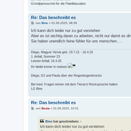
Grünlippmuschel für die Patellaluxation
Re: Das beschreibt es
B
von
Bine
»
01.06.2025, 08:39
e
i
Ich kann dich leider nur zu gut verstehen
t
Aber es ist wichtig daran zu arbeiten, nicht nur damit es 
r
a
Sie haben unendlich feine fühler für uns menschen.....
g
Diego, Magyar Vizsla geb. 19.7.21 - 16.4.25
1. Anfall, Sommer 23
Letzter Anfall, 16.4.25
Ihr bleibt immer in meinen
Diego, DJ und Paula über der Regenbogenbrücke
Bei med. Fragen immer mit dem Tierarzt Rücksprache halten
LG Bine
Re: Das beschreibt es
B
von
Beata
»
01.06.2025, 10:51
e
i
t
Bine
hat geschrieben:
↑
r
a
Ich kann dich leider nur zu gut verstehen
g