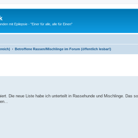
k
n mit Epilepsie - "Einer für alle, alle für Einen"
ereich)
Betroffene Rassen/Mischlinge im Forum (öffentlich lesbar!)
te Suche
iert. Die neue Liste habe ich unterteilt in Rassehunde und Mischlinge. Das so
en...