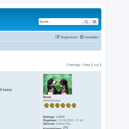
Suche
Erweiterte Suche
Registrieren
Anmelden
2 Beiträge • Seite
1
von
1
ll keine
Beata
Administrator
Beiträge:
13545
Registriert:
19.08.2010, 17:44
Wohnort:
Köthel-City
K
Kontaktdaten: