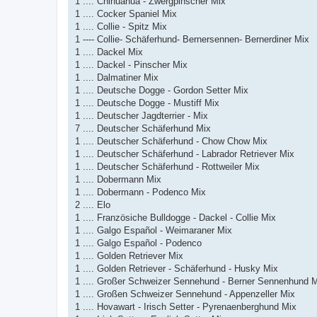
1 .... Chihuahua - Zwergpinscher Mix
1 .... Cocker Spaniel Mix
1 .... Collie - Spitz Mix
1 ---- Collie- Schäferhund- Bernersennen- Bernerdiner Mix
1 .... Dackel Mix
1 .... Dackel - Pinscher Mix
1 .... Dalmatiner Mix
1 .... Deutsche Dogge - Gordon Setter Mix
1 .... Deutsche Dogge - Mustiff Mix
1 .... Deutscher Jagdterrier - Mix
7 .... Deutscher Schäferhund Mix
1 .... Deutscher Schäferhund - Chow Chow Mix
1 .... Deutscher Schäferhund - Labrador Retriever Mix
1 .... Deutscher Schäferhund - Rottweiler Mix
1 .... Dobermann Mix
1 .... Dobermann - Podenco Mix
2 .... Elo
1 .... Französiche Bulldogge - Dackel - Collie Mix
1 .... Galgo Español - Weimaraner Mix
1 .... Galgo Español - Podenco
1 .... Golden Retriever Mix
1 .... Golden Retriever - Schäferhund - Husky Mix
1 .... Großer Schweizer Sennehund - Berner Sennenhund 
1 .... Großen Schweizer Sennehund - Appenzeller Mix
1 .... Hovawart - Irisch Setter - Pyrenaenberghund Mix