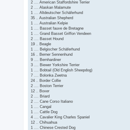
2 .... American Staffordshire Terrier
2 .... Alaskan Malamute
1 .... Altdeutscher Schäferhund
35 .. Australian Shepherd
1 .... Australian Kelpie
1 .... Basset fauve de Bretagne
1 .... Grand Basset Griffon Vendeen
2 .... Basset Hound
19 .. Beagle
1 .... Belgischer Schäferhund
16 .. Berner Sennenhund
9 .... Bernhardiner
3 .... Biewer Yorkshire Terrier
1 .... Bobtail (Old English Sheepdog)
7 .... Bolonka Zwetna
24 .. Border Collie
2 .... Boston Terrier
12 .. Boxer
2 .... Briard
2 .... Cane Corso Italiano
1 .... Cangal
1 .... Cattle Dog
4 .... Cavalier King Charles Spaniel
12 .. Chihuahua
1 .... Chinese Crested Dog