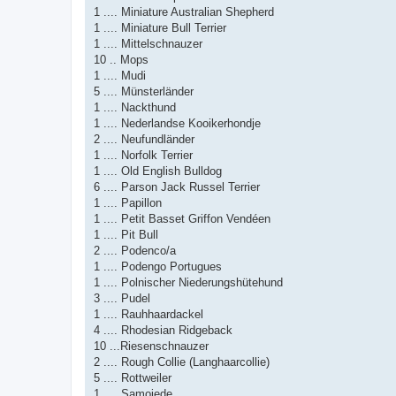
1 .... Miniature Australian Shepherd
1 .... Miniature Bull Terrier
1 .... Mittelschnauzer
10 .. Mops
1 .... Mudi
5 .... Münsterländer
1 .... Nackthund
1 .... Nederlandse Kooikerhondje
2 .... Neufundländer
1 .... Norfolk Terrier
1 .... Old English Bulldog
6 .... Parson Jack Russel Terrier
1 .... Papillon
1 .... Petit Basset Griffon Vendéen
1 .... Pit Bull
2 .... Podenco/a
1 .... Podengo Portugues
1 .... Polnischer Niederungshütehund
3 .... Pudel
1 .... Rauhhaardackel
4 .... Rhodesian Ridgeback
10 ...Riesenschnauzer
2 .... Rough Collie (Langhaarcollie)
5 .... Rottweiler
1 .... Samojede