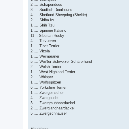
2 .... Schapendoes
3 .... Scottish Deerhound
4 .... Shetland Sheepdog (Sheltie)
2 .... Shiba Inu
1 .... Shih Tzu
1 .... Spinone Italiano
11 .. Siberian Husky
4 .... Tervueren
1 .... Tibet Terrier
2 .... Vizsla
1 .... Weimaraner
5 .... Weißer Schweizer Schäferhund
2 .... Welsh Terrier
1 .... West Highland Terrier
2 .... Whippet
1 .... Wolfsspitzen
6 .... Yorkshire Terrier
1 .... Zwergpinscher
4 .... Zwergpudel
3 .... Zwergrauhhaardackel
2 .... Zwerglanghaardackel
5 .... Zwergschnauzer
Mischlinge: