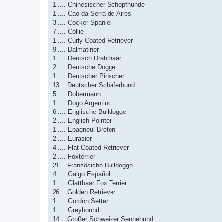
1 .... Chinesischer Schopfhunde
1 .... Cao-da-Serra-de-Aires
3 .... Cocker Spaniel
7 .... Collie
1 .... Curly Coated Retriever
9 .... Dalmatiner
1 .... Deutsch Drahthaar
2 .... Deutsche Dogge
1 .... Deutscher Pinscher
13 .. Deutscher Schäferhund
5 .... Dobermann
1 .... Dogo Argentino
6 .... Englische Bulldogge
2 .... English Pointer
1 .... Epagneul Breton
2 .... Eurasier
4 .... Flat Coated Retriever
2 .... Foxterrier
21 .. Französiche Bulldogge
4 .... Galgo Español
1 .... Glatthaar Fox Terrier
26 .. Golden Retriever
1 .... Gordon Setter
1 .... Greyhound
14 .. Großer Schweizer Sennehund