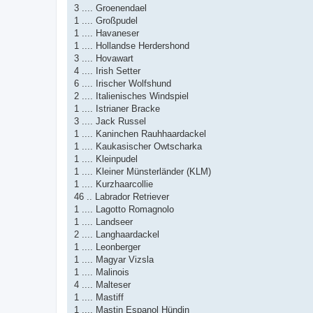
3 .... Groenendael
1 .... Großpudel
1 .... Havaneser
1 .... Hollandse Herdershond
3 .... Hovawart
4 .... Irish Setter
6 .... Irischer Wolfshund
2 .... Italienisches Windspiel
1 .... Istrianer Bracke
3 .... Jack Russel
1 .... Kaninchen Rauhhaardackel
1 .... Kaukasischer Owtscharka
1 .... Kleinpudel
1 .... Kleiner Münsterländer (KLM)
1 .... Kurzhaarcollie
46 .. Labrador Retriever
1 .... Lagotto Romagnolo
1 .... Landseer
2 .... Langhaardackel
1 .... Leonberger
1 .... Magyar Vizsla
1 .... Malinois
4 .... Malteser
1 .... Mastiff
1 .... Mastin Espanol Hündin