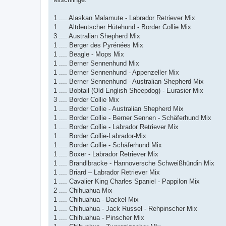
1 .... Alaskan Malamute - Labrador Retriever Mix
1 .... Altdeutscher Hütehund - Border Collie Mix
3 .... Australian Shepherd Mix
1 .... Berger des Pyrénées Mix
1 .... Beagle - Mops Mix
1 .... Berner Sennenhund Mix
1 .... Berner Sennenhund - Appenzeller Mix
1 .... Berner Sennenhund - Australian Shepherd Mix
1 .... Bobtail (Old English Sheepdog) - Eurasier Mix
3 .... Border Collie Mix
1 .... Border Collie - Australian Shepherd Mix
1 .... Border Collie - Berner Sennen - Schäferhund Mix
1 .... Border Collie - Labrador Retriever Mix
1 .... Border Collie-Labrador-Mix
1 .... Border Collie - Schäferhund Mix
1 .... Boxer - Labrador Retriever Mix
1 .... Brandlbracke - Hannoversche Schweißhündin Mix
1 .... Briard – Labrador Retriever Mix
1 .... Cavalier King Charles Spaniel - Pappilon Mix
2 .... Chihuahua Mix
1 .... Chihuahua - Dackel Mix
1 .... Chihuahua - Jack Russel - Rehpinscher Mix
1 .... Chihuahua - Pinscher Mix