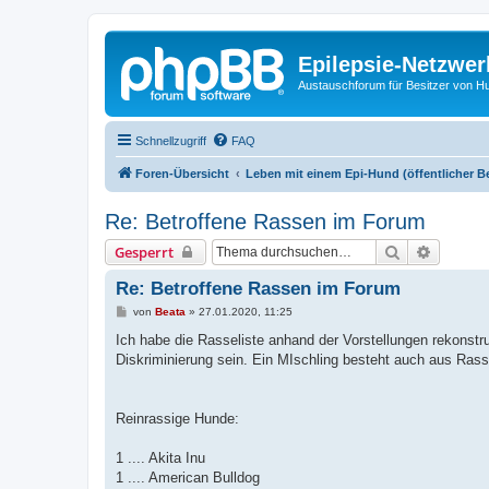
Epilepsie-Netzwer
Austauschforum für Besitzer von Hunde
Schnellzugriff
FAQ
Foren-Übersicht
Leben mit einem Epi-Hund (öffentlicher B
Re: Betroffene Rassen im Forum
Suche
Erweiter
Gesperrt
Re: Betroffene Rassen im Forum
B
von
Beata
»
27.01.2020, 11:25
e
i
Ich habe die Rasseliste anhand der Vorstellungen rekonstru
t
Diskriminierung sein. Ein MIschling besteht auch aus Rass
r
a
g
Reinrassige Hunde:
1 .... Akita Inu
1 .... American Bulldog