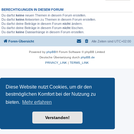
BERECHTIGUNGEN IN DIESEM FORUM
Du darfst
keine
neuen Themen in diesem Forum erstellen.
Du darfst
keine
Antworten zu Themen in diesem Forum erstellen.
Du darfst deine Beiträge in diesem Forum
nicht
ändern.
Du darfst deine Beiträge in diesem Forum
nicht
löschen.
Du darfst
keine
Dateianhänge in diesem Forum erstellen.
Foren-Übersicht
Alle Zeiten sind
UTC+02:00
Powered by
phpBB
® Forum Software © phpBB Limited
Deutsche Übersetzung durch
phpBB.de
PRIVACY_LINK
|
TERMS_LINK
Diese Website nutzt Cookies, um dir den
bestmöglichen Komfort bei der Nutzung zu
bieten.
Mehr erfahren
Verstanden!