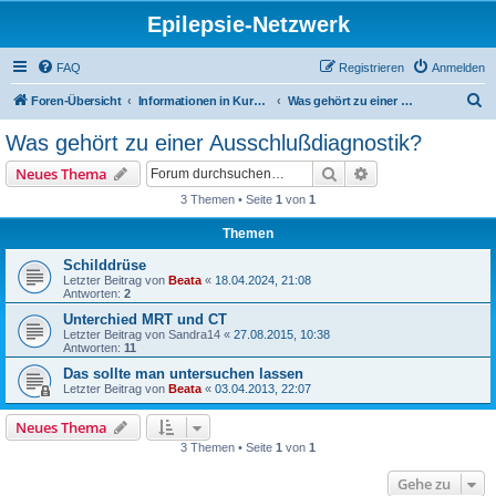
Epilepsie-Netzwerk
FAQ
Registrieren
Anmelden
S
Foren-Übersicht
Informationen in Kurzform für Gäste
Was gehört zu einer Ausschlußdiagnostik?
u
Was gehört zu einer Ausschlußdiagnostik?
c
Suche
Erweiterte Suche
Neues Thema
h
3 Themen • Seite
1
von
1
e
Themen
Schilddrüse
Letzter Beitrag von
Beata
«
18.04.2024, 21:08
Antworten:
2
Unterchied MRT und CT
Letzter Beitrag von
Sandra14
«
27.08.2015, 10:38
Antworten:
11
Das sollte man untersuchen lassen
Letzter Beitrag von
Beata
«
03.04.2013, 22:07
Neues Thema
3 Themen • Seite
1
von
1
Gehe zu