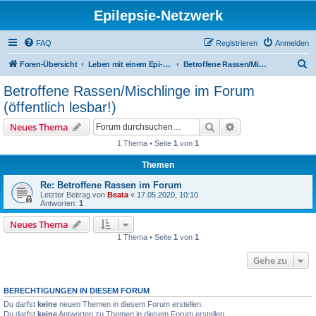
Epilepsie-Netzwerk
FAQ
Registrieren
Anmelden
S
Foren-Übersicht
Leben mit einem Epi-Hund (öffentlicher Bereich)
Betroffene Rassen/Mischlinge im Forum (öffentlich lesbar!)
u
Betroffene Rassen/Mischlinge im Forum
c
(öffentlich lesbar!)
h
Suche
Erweiterte Suche
Neues Thema
e
1 Thema • Seite
1
von
1
Themen
Re: Betroffene Rassen im Forum
Letzter Beitrag von
Beata
«
17.05.2020, 10:10
Antworten:
1
Neues Thema
1 Thema • Seite
1
von
1
Gehe zu
BERECHTIGUNGEN IN DIESEM FORUM
Du darfst
keine
neuen Themen in diesem Forum erstellen.
Du darfst
keine
Antworten zu Themen in diesem Forum erstellen.