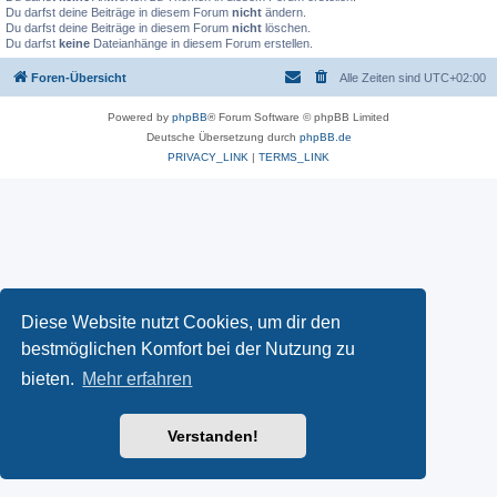
Du darfst deine Beiträge in diesem Forum
nicht
ändern.
Du darfst deine Beiträge in diesem Forum
nicht
löschen.
Du darfst
keine
Dateianhänge in diesem Forum erstellen.
Foren-Übersicht
Alle Zeiten sind
UTC+02:00
Powered by
phpBB
® Forum Software © phpBB Limited
Deutsche Übersetzung durch
phpBB.de
PRIVACY_LINK
|
TERMS_LINK
Diese Website nutzt Cookies, um dir den
bestmöglichen Komfort bei der Nutzung zu
bieten.
Mehr erfahren
Verstanden!