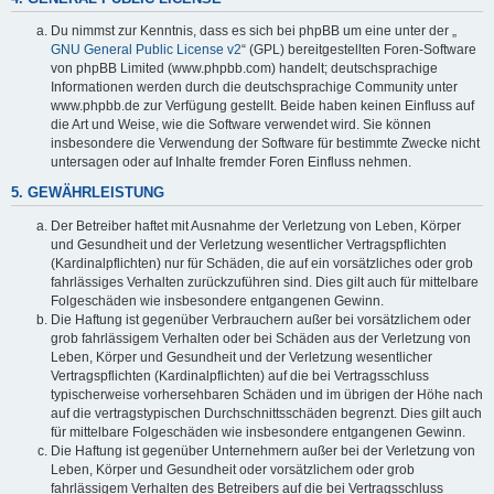
Du nimmst zur Kenntnis, dass es sich bei phpBB um eine unter der „
GNU General Public License v2
“ (GPL) bereitgestellten Foren-Software
von phpBB Limited (www.phpbb.com) handelt; deutschsprachige
Informationen werden durch die deutschsprachige Community unter
www.phpbb.de zur Verfügung gestellt. Beide haben keinen Einfluss auf
die Art und Weise, wie die Software verwendet wird. Sie können
insbesondere die Verwendung der Software für bestimmte Zwecke nicht
untersagen oder auf Inhalte fremder Foren Einfluss nehmen.
5. GEWÄHRLEISTUNG
Der Betreiber haftet mit Ausnahme der Verletzung von Leben, Körper
und Gesundheit und der Verletzung wesentlicher Vertragspflichten
(Kardinalpflichten) nur für Schäden, die auf ein vorsätzliches oder grob
fahrlässiges Verhalten zurückzuführen sind. Dies gilt auch für mittelbare
Folgeschäden wie insbesondere entgangenen Gewinn.
Die Haftung ist gegenüber Verbrauchern außer bei vorsätzlichem oder
grob fahrlässigem Verhalten oder bei Schäden aus der Verletzung von
Leben, Körper und Gesundheit und der Verletzung wesentlicher
Vertragspflichten (Kardinalpflichten) auf die bei Vertragsschluss
typischerweise vorhersehbaren Schäden und im übrigen der Höhe nach
auf die vertragstypischen Durchschnittsschäden begrenzt. Dies gilt auch
für mittelbare Folgeschäden wie insbesondere entgangenen Gewinn.
Die Haftung ist gegenüber Unternehmern außer bei der Verletzung von
Leben, Körper und Gesundheit oder vorsätzlichem oder grob
fahrlässigem Verhalten des Betreibers auf die bei Vertragsschluss