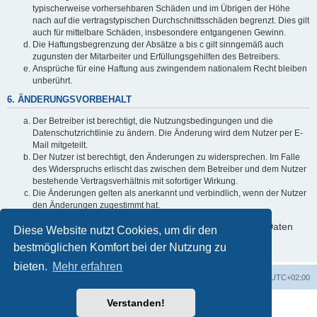
typischerweise vorhersehbaren Schäden und im Übrigen der Höhe
nach auf die vertragstypischen Durchschnittsschäden begrenzt. Dies gilt
auch für mittelbare Schäden, insbesondere entgangenen Gewinn.
Die Haftungsbegrenzung der Absätze a bis c gilt sinngemäß auch
zugunsten der Mitarbeiter und Erfüllungsgehilfen des Betreibers.
Ansprüche für eine Haftung aus zwingendem nationalem Recht bleiben
unberührt.
6. ÄNDERUNGSVORBEHALT
Der Betreiber ist berechtigt, die Nutzungsbedingungen und die
Datenschutzrichtlinie zu ändern. Die Änderung wird dem Nutzer per E-
Mail mitgeteilt.
Der Nutzer ist berechtigt, den Änderungen zu widersprechen. Im Falle
des Widerspruchs erlischt das zwischen dem Betreiber und dem Nutzer
bestehende Vertragsverhältnis mit sofortiger Wirkung.
Die Änderungen gelten als anerkannt und verbindlich, wenn der Nutzer
den Änderungen zugestimmt hat.
Informationen über den Umgang mit deinen persönlichen Daten
Diese Website nutzt Cookies, um dir den
sind in der Datenschutzrichtlinie enthalten.
bestmöglichen Komfort bei der Nutzung zu
bieten.
Mehr erfahren
Foren-Übersicht
Alle Zeiten sind
UTC+02:00
Verstanden!
Powered by
phpBB
® Forum Software © phpBB Limited
Deutsche Übersetzung durch
phpBB.de