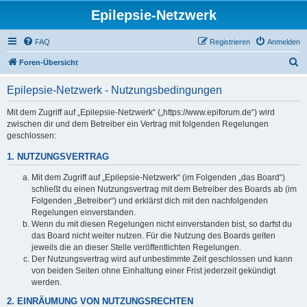
Epilepsie-Netzwerk
FAQ
Registrieren
Anmelden
S
Foren-Übersicht
u
Epilepsie-Netzwerk - Nutzungsbedingungen
c
h
Mit dem Zugriff auf „Epilepsie-Netzwerk“ („https://www.epiforum.de“) wird
zwischen dir und dem Betreiber ein Vertrag mit folgenden Regelungen
e
geschlossen:
1. NUTZUNGSVERTRAG
Mit dem Zugriff auf „Epilepsie-Netzwerk“ (im Folgenden „das Board“)
schließt du einen Nutzungsvertrag mit dem Betreiber des Boards ab (im
Folgenden „Betreiber“) und erklärst dich mit den nachfolgenden
Regelungen einverstanden.
Wenn du mit diesen Regelungen nicht einverstanden bist, so darfst du
das Board nicht weiter nutzen. Für die Nutzung des Boards gelten
jeweils die an dieser Stelle veröffentlichten Regelungen.
Der Nutzungsvertrag wird auf unbestimmte Zeit geschlossen und kann
von beiden Seiten ohne Einhaltung einer Frist jederzeit gekündigt
werden.
2. EINRÄUMUNG VON NUTZUNGSRECHTEN