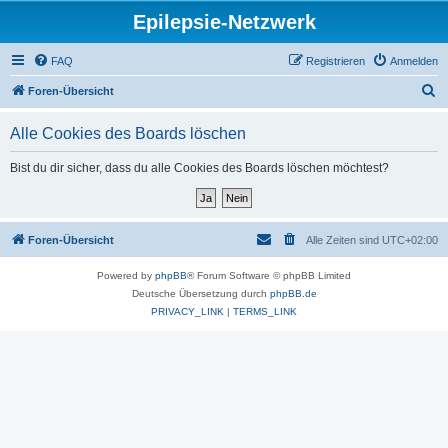
Epilepsie-Netzwerk
FAQ
Registrieren
Anmelden
S
Foren-Übersicht
u
Alle Cookies des Boards löschen
c
h
Bist du dir sicher, dass du alle Cookies des Boards löschen möchtest?
e
Foren-Übersicht
Alle Zeiten sind
UTC+02:00
Powered by
phpBB
® Forum Software © phpBB Limited
Deutsche Übersetzung durch
phpBB.de
PRIVACY_LINK
|
TERMS_LINK