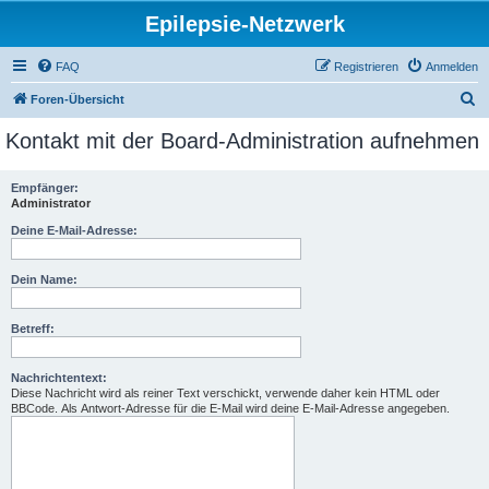
Epilepsie-Netzwerk
FAQ
Registrieren
Anmelden
S
Foren-Übersicht
u
Kontakt mit der Board-Administration aufnehmen
c
h
Empfänger:
Administrator
e
Deine E-Mail-Adresse:
Dein Name:
Betreff:
Nachrichtentext:
Diese Nachricht wird als reiner Text verschickt, verwende daher kein HTML oder
BBCode. Als Antwort-Adresse für die E-Mail wird deine E-Mail-Adresse angegeben.