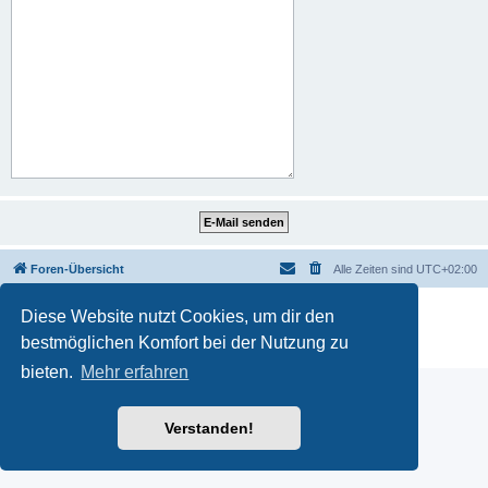
Foren-Übersicht
Alle Zeiten sind
UTC+02:00
Powered by
phpBB
® Forum Software © phpBB Limited
Diese Website nutzt Cookies, um dir den
Deutsche Übersetzung durch
phpBB.de
bestmöglichen Komfort bei der Nutzung zu
PRIVACY_LINK
|
TERMS_LINK
bieten.
Mehr erfahren
Verstanden!