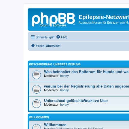
Epilepsie-Netzwer
Austauschforum für Besitzer von Hunde
Schnellzugriff
FAQ
Foren-Übersicht
BESCHREIBUNG UNSERES FORUMS
Was beinhaltet das Epiforum für Hunde und wa
Moderator:
bonny
warum bei der Registrierung alle Daten angebe
Moderator:
bonny
Unterschied gelöschte/inaktive User
Moderator:
bonny
WILLKOMMEN
Willkommen
Herzlich Willkommen im neuen Epi-Forum!