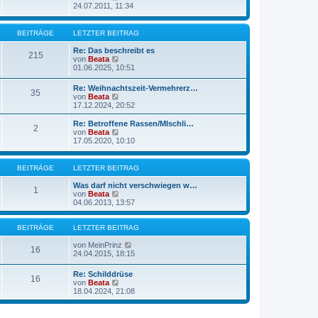
r
B
e
24.07.2011, 11:34
a
e
u
g
i
e
t
s
BEITRÄGE
LETZTER BEITRAG
r
t
a
e
Re: Das beschreibt es
215
g
r
N
von
Beata
B
e
01.06.2025, 10:51
e
u
i
e
Re: Weihnachtszeit-Vermehrerz…
t
35
s
N
von
Beata
r
t
e
17.12.2024, 20:52
a
e
u
g
r
e
Re: Betroffene Rassen/MIschli…
B
2
s
N
von
Beata
e
t
e
17.05.2020, 10:10
i
e
u
t
r
e
r
B
s
BEITRÄGE
LETZTER BEITRAG
a
e
t
g
i
e
Was darf nicht verschwiegen w…
1
t
r
N
von
Beata
r
B
e
04.06.2013, 13:57
a
e
u
g
i
e
t
s
BEITRÄGE
LETZTER BEITRAG
r
t
a
e
N
von
MeinPrinz
16
g
r
e
24.04.2015, 18:15
B
u
e
e
Re: Schilddrüse
16
i
s
N
von
Beata
t
t
e
18.04.2024, 21:08
r
e
u
a
r
e
g
B
s