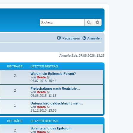
Suche
Erweiterte Suche
Registrieren
Anmelden
Aktuelle Zeit: 07.08.2026, 13:25
BEITRÄGE
LETZTER BEITRAG
Warum ein Epilepsie-Forum?
2
N
von
Beata
e
06.07.2018, 15:44
u
e
Freischaltung nach Regisitrie…
2
s
N
von
Beata
t
e
05.06.2015, 11:13
e
u
r
e
Unterschied gelösch/nicht meh…
1
B
s
N
von
Beata
e
t
e
29.12.2013, 13:53
i
e
u
t
r
e
r
B
s
BEITRÄGE
LETZTER BEITRAG
a
e
t
g
i
e
So entstand das Epiforum
2
t
r
N
von
Beata