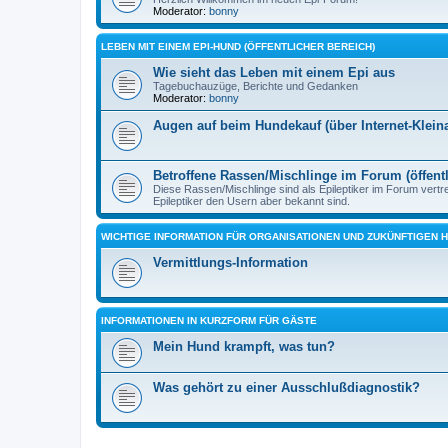
Moderator:
bonny
LEBEN MIT EINEM EPI-HUND (ÖFFENTLICHER BEREICH)
Wie sieht das Leben mit einem Epi aus
Tagebuchauzüge, Berichte und Gedanken
Moderator:
bonny
Augen auf beim Hundekauf (über Internet-Klei
Betroffene Rassen/Mischlinge im Forum (öffentl
Diese Rassen/Mischlinge sind als Epileptiker im Forum vertr
Epileptiker den Usern aber bekannt sind.
WICHTIGE INFORMATION FÜR ORGANISATIONEN UND ZUKÜNFTIGEN 
Vermittlungs-Information
INFORMATIONEN IN KURZFORM FÜR GÄSTE
Mein Hund krampft, was tun?
Was gehört zu einer Ausschlußdiagnostik?