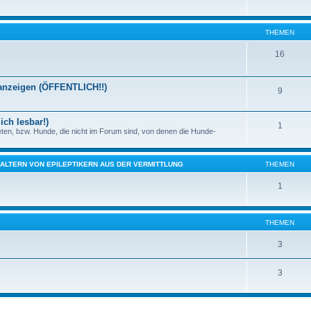
THEMEN
16
nanzeigen (ÖFFENTLICH!!)
9
ich lesbar!)
1
eten, bzw. Hunde, die nicht im Forum sind, von denen die Hunde-
HALTERN VON EPILEPTIKERN AUS DER VERMITTLUNG
THEMEN
1
THEMEN
3
3